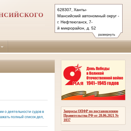
628307, Ханты-
АНСИЙСКОГО
Мансийский автономный округ - Югра
г. Нефтеюганск, 7-
й микрорайон, д. 52
Тел.: (3463) 51-70-22 вн.143
развернуть
uganskray.hmao@sudrf.ru
Запросы ОПФР по постановлению
и о деятельности судов в
Правительства РФ от 28.06.2021 №
ажать полный список дел,
1037