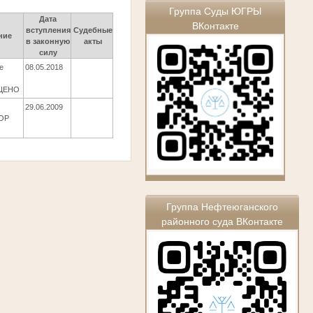
Группа Суды ЮГРЫ
Дата
ВКонтакте
вступления
Судебные
ние
в законную
акты
силу
е
08.05.2018
ЩЕНО
29.06.2009
ОР
Группа Нефтеюганского
районного суда ВКонтакте