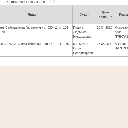
— 2. На странице записи с 1 по 2.
Дата
Лица
Судья
Реше
решения
аев Сайгидахмед Гасанович - ст.330 ч.2; ст.161
Гурина
25.04.2018
Уголовно
К РФ
Людмила
дело
Николаевна
ПРЕКРА
аев Абдула Газимагомедович - ст.171 ч.2 п.б УК
Мельников
17.06.2009
Вынесен
Игорь
ПРИГОВ
Владимирович